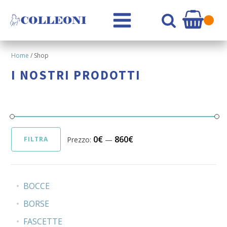
Home
/ Shop
I NOSTRI PRODOTTI
0€
860€
Prezzo:
—
FILTRA
Prezzo
Prezzo
Min
Max
BOCCE
BORSE
FASCETTE