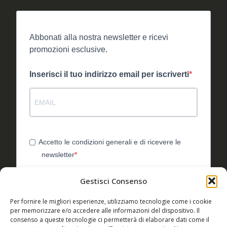
Abbonati alla nostra newsletter e ricevi
promozioni esclusive.
Inserisci il tuo indirizzo email per iscriverti
Accetto le condizioni generali e di ricevere le
newsletter
Puoi annullare l'iscrizione in qualsiasi momento utilizzando il
Gestisci Consenso
link incluso nella nostra newsletter.
Utilizziamo Brevo come piattaforma di
Per fornire le migliori esperienze, utilizziamo tecnologie come i cookie
marketing. Inviando questo modulo, accetti che i
per memorizzare e/o accedere alle informazioni del dispositivo. Il
dati personali da te forniti vengano trasferiti a
consenso a queste tecnologie ci permetterà di elaborare dati come il
Brevo per il trattamento in conformità