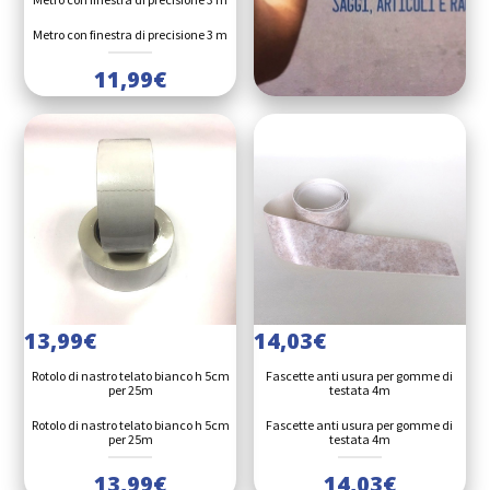
Metro con finestra di precisione 3 m
11,99
€
13,99
€
14,03
€
Rotolo di nastro telato bianco h 5cm
Fascette anti usura per gomme di
per 25m
testata 4m
Rotolo di nastro telato bianco h 5cm
Fascette anti usura per gomme di
per 25m
testata 4m
13,99
€
14,03
€