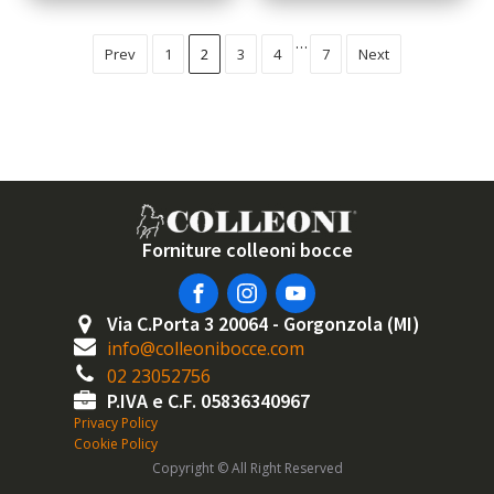
…
Prev
1
2
3
4
7
Next
Forniture colleoni bocce
Via C.Porta 3 20064 - Gorgonzola (MI)
info@colleonibocce.com
02 23052756
P.IVA e C.F. 05836340967
Privacy Policy
Cookie Policy
Copyright © All Right Reserved