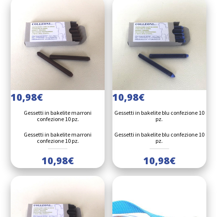
10,98
€
10,98
€
Gessetti in bakelite marroni
Gessetti in bakelite blu confezione 10
confezione 10 pz.
pz.
Gessetti in bakelite marroni
Gessetti in bakelite blu confezione 10
confezione 10 pz.
pz.
10,98
€
10,98
€
10
Bors