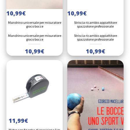
10,99
€
10,99
€
Mandrino universale per misuratore
Striscia ricambio appiattitore
gioco bocce
spazzolone professionale
Mandrino universale per misuratore
Striscia ricambio appiattitore
gioco bocce
spazzolone professionale
10,99
€
10,99
€
12
libr
11,99
€
Metro con finestra di precisione 3 m