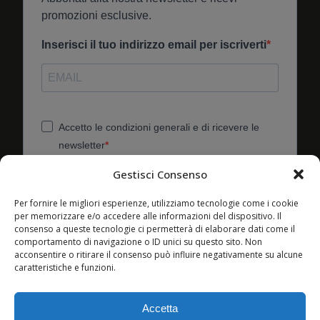
promozioni esclusive.
Inserisci il tuo indirizzo email per iscriverti
Accetto le condizioni generali e di ricevere le
newsletter
Puoi annullare l'iscrizione in qualsiasi momento utilizzando il
Gestisci Consenso
link incluso nella nostra newsletter.
Per fornire le migliori esperienze, utilizziamo tecnologie come i cookie
Utilizziamo Brevo come piattaforma di
per memorizzare e/o accedere alle informazioni del dispositivo. Il
marketing. Inviando questo modulo, accetti che i
consenso a queste tecnologie ci permetterà di elaborare dati come il
dati personali da te forniti vengano trasferiti a
comportamento di navigazione o ID unici su questo sito. Non
Brevo per il trattamento in conformità
acconsentire o ritirare il consenso può influire negativamente su alcune
all'Informativa sulla privacy di Brevo.
caratteristiche e funzioni.
ISCRIVITI
Accetta