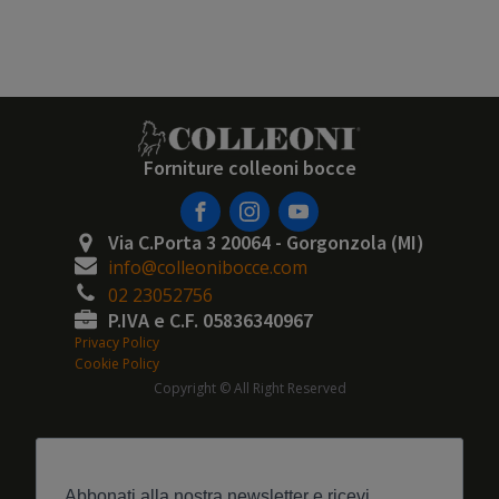
Forniture colleoni bocce
Via C.Porta 3 20064 - Gorgonzola (MI)
info@colleonibocce.com
02 23052756
P.IVA e C.F. 05836340967
Privacy Policy
Cookie Policy
Copyright © All Right Reserved
Abbonati alla nostra newsletter e ricevi