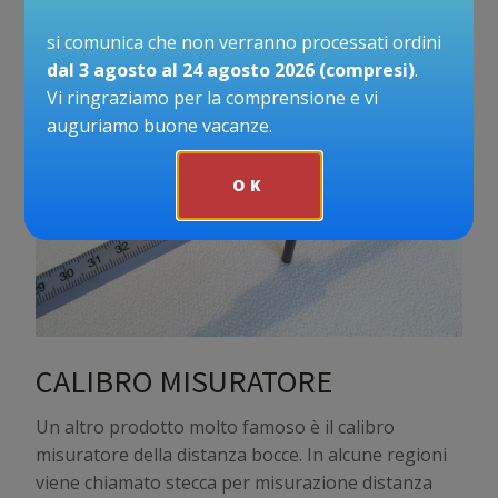
si comunica che non verranno processati ordini
dal 3 agosto al 24 agosto 2026 (compresi)
.
Vi ringraziamo per la comprensione e vi
auguriamo buone vacanze.
OK
CALIBRO MISURATORE
Un altro prodotto molto famoso è il calibro
misuratore della distanza bocce. In alcune regioni
viene chiamato stecca per misurazione distanza