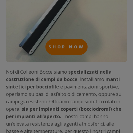
SHOP NOW
SHOP NOW
SHOP NOW
SHOP NOW
SHOP NOW
SHOP NOW
Noi di Colleoni Bocce siamo
specializzati nella
costruzione di campi da bocce
. Installiamo
manti
sintetici per bocciofile
e pavimentazioni sportive,
operiamo su basi di asfalto o di cemento, oppure su
campi già esistenti. Offriamo campi sintetici colati in
opera,
sia per impianti coperti (bocciodromi) che
per impianti all’aperto.
I nostri campi hanno
un’elevata resistenza agli agenti atmosferici, alle
basse e alte temperature, per questo i nostri campi