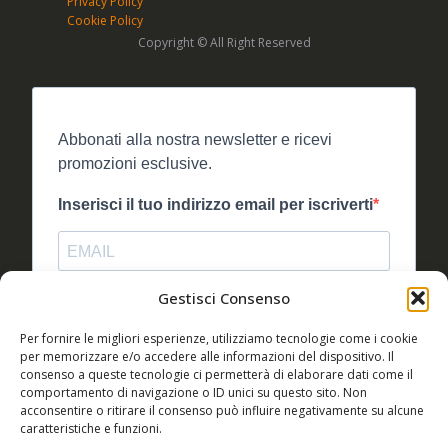
Privacy Policy
Cookie Policy
Copyright © All Right Reserved
Abbonati alla nostra newsletter e ricevi
promozioni esclusive.
Inserisci il tuo indirizzo email per iscriverti
Gestisci Consenso
Accetto le condizioni generali e di ricevere le
Per fornire le migliori esperienze, utilizziamo tecnologie come i cookie
newsletter
per memorizzare e/o accedere alle informazioni del dispositivo. Il
consenso a queste tecnologie ci permetterà di elaborare dati come il
Puoi annullare l'iscrizione in qualsiasi momento utilizzando il
comportamento di navigazione o ID unici su questo sito. Non
link incluso nella nostra newsletter.
acconsentire o ritirare il consenso può influire negativamente su alcune
caratteristiche e funzioni.
Utilizziamo Brevo come piattaforma di