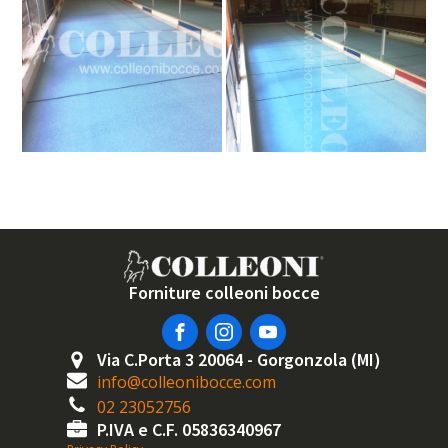
Forniture colleoni bocce
Via C.Porta 3 20064 - Gorgonzola (MI)
info@colleonibocce.com
02 23052756
P.IVA e C.F. 05836340967