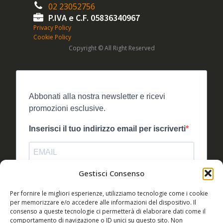
02 23052756
P.IVA e C.F. 05836340967
Privacy Policy
Cookie Policy
Copyright © All Right Reserved
Abbonati alla nostra newsletter e ricevi
promozioni esclusive.
Inserisci il tuo indirizzo email per iscriverti
Gestisci Consenso
Accetto le condizioni generali e di ricevere le
Per fornire le migliori esperienze, utilizziamo tecnologie come i cookie
newsletter
per memorizzare e/o accedere alle informazioni del dispositivo. Il
consenso a queste tecnologie ci permetterà di elaborare dati come il
Puoi annullare l'iscrizione in qualsiasi momento utilizzando il
comportamento di navigazione o ID unici su questo sito. Non