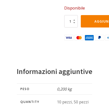
Disponibile
Gessetti
AGGIUN
in
steatite
bianchi
confezione
da
10
pz.
quantità
Informazioni aggiuntive
0,200 kg
PESO
10 pezzi, 50 pezzi
QUANTITY