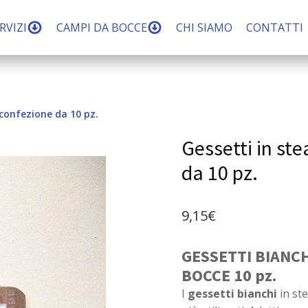
RVIZI
CAMPI DA BOCCE
CHI SIAMO
CONTATTI
 confezione da 10 pz.
Gessetti in ste
da 10 pz.
9,15
€
GESSETTI BIANCH
BOCCE 10 pz.
I
gessetti bianchi
in ste