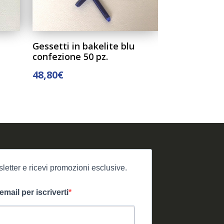
Gessetti in bakelite blu
Gessetti in 
confezione 50 pz.
confezione 5
48,80
€
48,80
€
AGGIUNGI AL CARRELLO
AGGIUNGI AL 
letter e ricevi promozioni esclusive.
 email per iscriverti