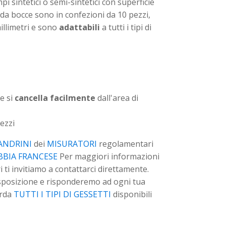
mpi sintetici o semi-sintetici con superficie
 da bocce sono in confezioni da 10 pezzi,
illimetri e sono
adattabili
a tutti i tipi di
 e si
cancella facilmente
dall'area di
ezzi
ANDRINI
dei
MISURATORI
regolamentari
BBIA FRANCESE
Per maggiori informazioni
i ti invitiamo a contattarci direttamente.
sposizione e risponderemo ad ogni tua
arda
TUTTI I TIPI DI GESSETTI
disponibili