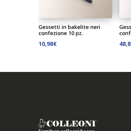
lite marroni
Gessetti in bakelite neri
Gess
.
confezione 10 pz.
conf
10,98
€
48,
LLO
AGGIUNGI AL CARRELLO
AGG