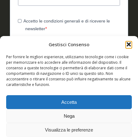
Accetto le condizioni generali e di ricevere le
newsletter
Puoi annullare l'iscrizione in qualsiasi momento utilizzando il
Gestisci Consenso
link incluso nella nostra newsletter.
Utilizziamo Brevo come piattaforma di
Per fornire le migliori esperienze, utilizziamo tecnologie come i cookie
marketing. Inviando questo modulo, accetti che i
per memorizzare e/o accedere alle informazioni del dispositivo. Il
dati personali da te forniti vengano trasferiti a
consenso a queste tecnologie ci permetterà di elaborare dati come il
Brevo per il trattamento in conformità
comportamento di navigazione o ID unici su questo sito. Non
all'Informativa sulla privacy di Brevo.
acconsentire o ritirare il consenso può influire negativamente su alcune
caratteristiche e funzioni.
ISCRIVITI
Accetta
Nega
Visualizza le preferenze
Italiano
English
(
Inglese
)