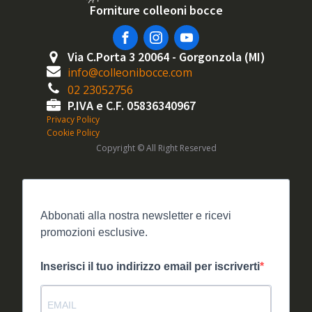
Forniture colleoni bocce
Via C.Porta 3 20064 - Gorgonzola (MI)
info@colleonibocce.com
02 23052756
P.IVA e C.F. 05836340967
Privacy Policy
Cookie Policy
Copyright © All Right Reserved
Abbonati alla nostra newsletter e ricevi
promozioni esclusive.
Inserisci il tuo indirizzo email per iscriverti