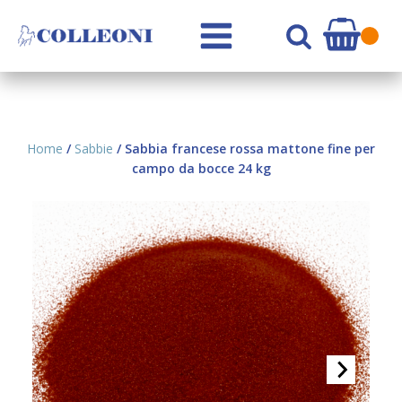
Home
/
Sabbie
/ Sabbia francese rossa mattone fine per
campo da bocce 24 kg