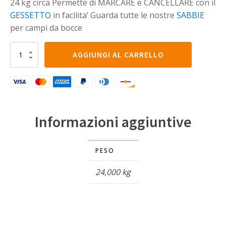
24 kg circa Permette di MARCARE e CANCELLARE con il
GESSETTO
in facilita’ Guarda tutte le nostre
SABBIE
per campi da bocce
Sabbia
AGGIUNGI AL CARRELLO
francese
rossa
mattone
fine
per
campo
Informazioni aggiuntive
da
bocce
24
kg
PESO
quantità
24,000 kg