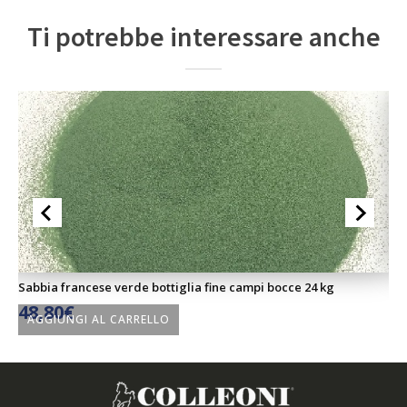
Ti potrebbe interessare anche
Sabbia francese verde bottiglia fine campi bocce 24 kg
Sa
48,80
€
4
AGGIUNGI AL CARRELLO