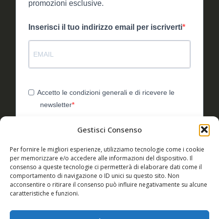
promozioni esclusive.
Inserisci il tuo indirizzo email per iscriverti
Accetto le condizioni generali e di ricevere le
newsletter
Puoi annullare l'iscrizione in qualsiasi momento utilizzando il
Gestisci Consenso
link incluso nella nostra newsletter.
Utilizziamo Brevo come piattaforma di
Per fornire le migliori esperienze, utilizziamo tecnologie come i cookie
marketing. Inviando questo modulo, accetti che i
per memorizzare e/o accedere alle informazioni del dispositivo. Il
dati personali da te forniti vengano trasferiti a
consenso a queste tecnologie ci permetterà di elaborare dati come il
Brevo per il trattamento in conformità
comportamento di navigazione o ID unici su questo sito. Non
all'Informativa sulla privacy di Brevo.
acconsentire o ritirare il consenso può influire negativamente su alcune
caratteristiche e funzioni.
ISCRIVITI