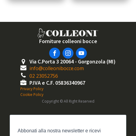
prezzo
prezzo
originale
attuale
era:
è:
62,20€.
54,90€.
Forniture colleoni bocce
Via C.Porta 3 20064 - Gorgonzola (MI)
info@colleonibocce.com
02 23052756
P.IVA e C.F. 05836340967
Privacy Policy
Cookie Policy
Copyright © All Right Reserved
Abbonati alla nostra newsletter e ricevi