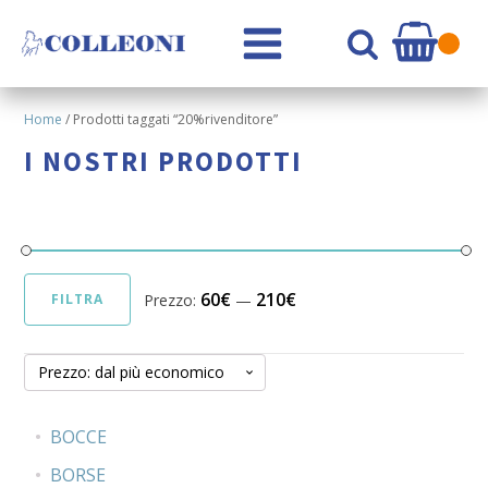
Home
/ Prodotti taggati “20%rivenditore”
I NOSTRI PRODOTTI
60€
210€
Prezzo:
—
FILTRA
Prezzo
Prezzo
Min
Max
BOCCE
BORSE