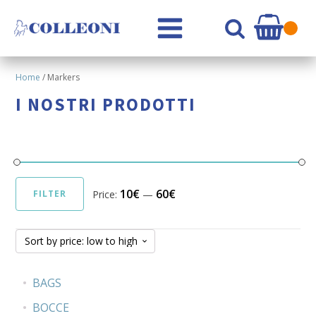
Home
/ Markers
I NOSTRI PRODOTTI
10€
60€
Price:
—
FILTER
Min
Max
price
price
BAGS
BOCCE