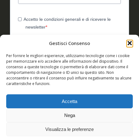
Accetto le condizioni generali e di ricevere le
newsletter
Puoi annullare l'iscrizione in qualsiasi momento utilizzando il
Gestisci Consenso
link incluso nella nostra newsletter.
Utilizziamo Brevo come piattaforma di
Per fornire le migliori esperienze, utilizziamo tecnologie come i cookie
marketing. Inviando questo modulo, accetti che i
per memorizzare e/o accedere alle informazioni del dispositivo. Il
dati personali da te forniti vengano trasferiti a
consenso a queste tecnologie ci permetterà di elaborare dati come il
Brevo per il trattamento in conformità
comportamento di navigazione o ID unici su questo sito. Non
all'Informativa sulla privacy di Brevo.
acconsentire o ritirare il consenso può influire negativamente su alcune
caratteristiche e funzioni.
ISCRIVITI
Accetta
Nega
Visualizza le preferenze
Italiano
(
Italian
)
English