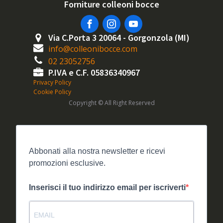
Forniture colleoni bocce
Via C.Porta 3 20064 - Gorgonzola (MI)
info@colleonibocce.com
02 23052756
P.IVA e C.F. 05836340967
Privacy Policy
Cookie Policy
Copyright © All Right Reserved
Abbonati alla nostra newsletter e ricevi
promozioni esclusive.
Inserisci il tuo indirizzo email per iscriverti